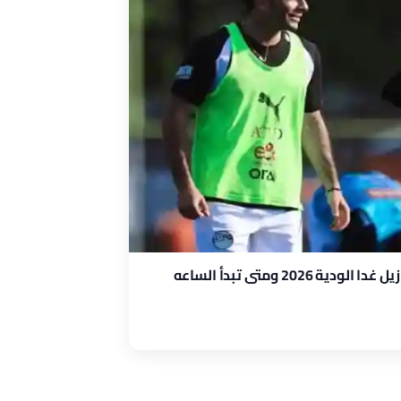
القنوات الناقلة لمباراة منتخب مصر والبرازيل غدا الودية 2026 ومتى تبدأ الساعه