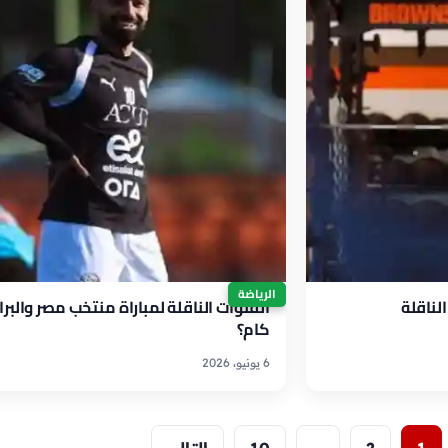
الرياضة
كام؟
6 يونيو، 2026
1
2
…
10
التالي