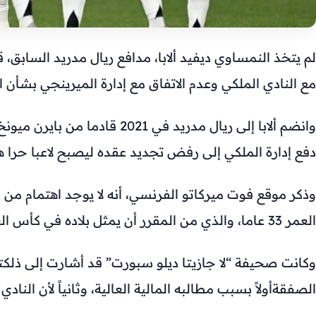
لم يتخذ النمساوي ديفيد ألابا، مدافع ريال مدريد السابق، ق
مع النادي الملكي وعدم الاتفاق مع إدارة الميرينجي بشأن ا
وانضم ألابا إلى ريال مدريد في 021
دفع إدارة الملكي إلى رفض تجديد عقده ليصبح لاعبا حرا 
وذكر موقع فوت ميركاتو الفرنسي، أنه لا يوجد اهتمام من ا
العمر 33 عاما، والذي من المقرر أن يمثل بلاده في كأس العالم.
وكانت صحيفة “لا جازيتا ديلو سبورت” قد أشارت إلى ذلك
ت
الصفقة
أولاً بسبب مطالبه المالية العالية، وثانياً لأن ال