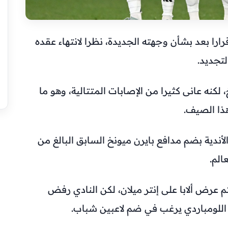
رارا بعد بشأن وجهته الجديدة، نظرا لانتهاء عقده
لتجديد.
2 قادما من بايرن ميونخ، لكنه عانى كثيرا من الإصابات المتتالية، وهو ما
هذا الصيف.
لأندية بضم مدافع بايرن ميونخ السابق البالغ من
م عرض ألابا على إنتر ميلان، لكن النادي رفض
نادي اللومباردي يرغب في ضم لاعبين شباب.