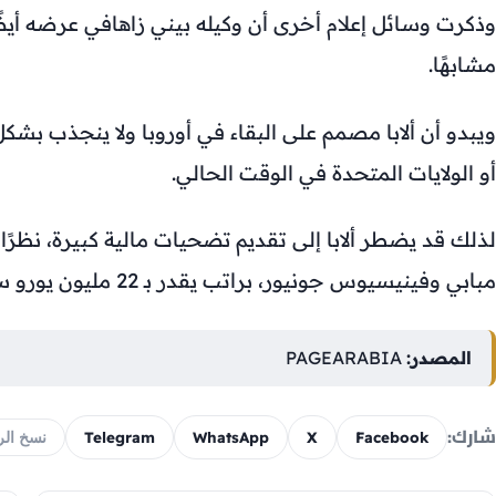
وذكرت وسائل إعلام أخرى أن وكيله بيني زاهافي عرضه أيضً
مشابهًا.
ويبدو أن ألابا مصمم على البقاء في أوروبا ولا ينجذب بش
أو الولايات المتحدة في الوقت الحالي.
لذلك قد يضطر ألابا إلى تقديم تضحيات مالية كبيرة، نظرًا ل
مبابي وفينيسيوس جونيور، براتب يقدر بـ 22 مليون يورو سنويًا.
المصدر:
PAGEARABIA
شارك:
Telegram
WhatsApp
X
Facebook
نسخ الر