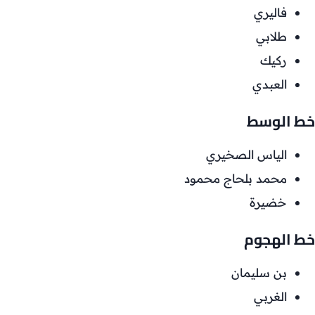
فاليري
طلابي
ركيك
العبدي
خط الوسط
الياس الصخيري
محمد بلحاج محمود
خضيرة
خط الهجوم
بن سليمان
الغربي